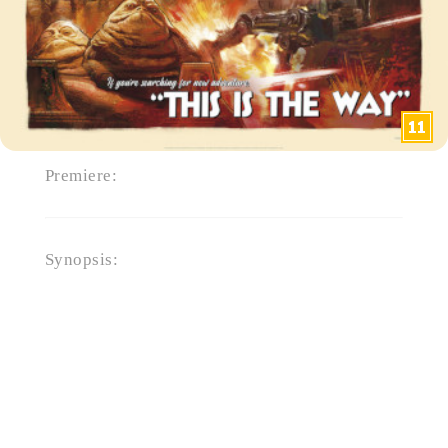
Premiere:
20. maj 2026
Synopsis:
Din Djarin og Grogu begiver sig
ud på deres hidtil mest
spændende mission i “Star Wars:
The Mandalorian and Grogu.”
Imperiet er faldet, men
kejserlige krigsherrer er stadig
spredt rundt i galaksen. Mens
den spæde Nye Republik kæmper
for at beskytte det, som Oprøret