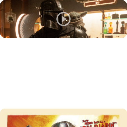
Star Wars: The
Mandalorian and
Grogu