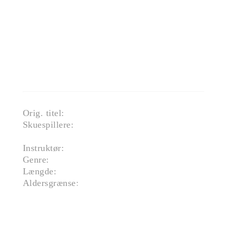
må træffe et afgørende valg:
leve i skjul eller afsløre sin
sande identitet. Et valg, der kan
ændre alt.
Filmen er en del af Filmporten.
Orig. titel:
Louise
Skuespillere:
Diane Rouxel, Salomé Dewaels,
Cécile de France
Instruktør:
Nicolas Keitel
Genre:
Drama
Længde:
01:48
Aldersgrænse:
Tilladt for børn over 11 år