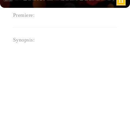
Premiere:
4. juni 2026
Synopsis:
En kvinde med ny identitet
opsøger sin søster efter 15 år og
konfronteres med den
dramatiske fortid, hun flygtede
fra.
"Pigen uden navn" er et
gribende drama om identitet,
familie og fortidens skygger.
I 2008 oplever den unge Marion
en skæbnesvanger nat, der
ændrer hendes liv for altid. Hun
efterlader sin mor, lillesøster
Jeanne og alt, hvad hun kender